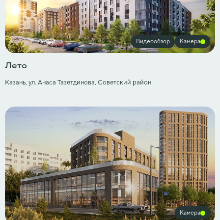
Видеообзор
Камера
Лето
Казань, ул. Анаса Тазетдинова, Советский район
Камера