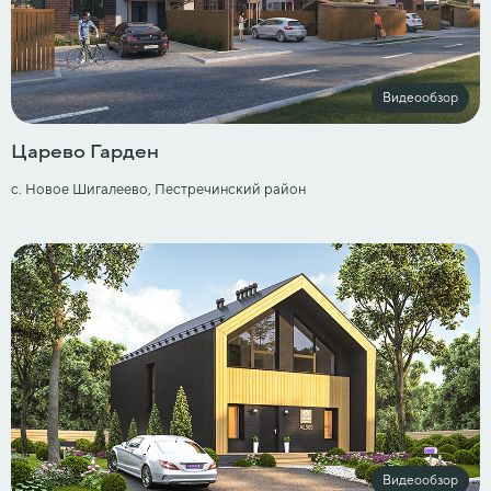
Видеообзор
Царево Гарден
с. Новое Шигалеево, Пестречинский район
Видеообзор