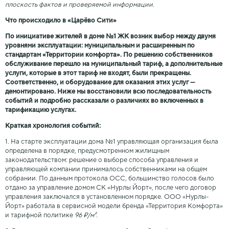
плоскость фактов и проверяемой информации.
Что происходило в «Царёво Сити»
По инициативе жителей в доме №1 ЖК возник выбор между двумя
уровнями эксплуатации: муниципальным и расширенным по
стандартам «Территории комфорта». По решению собственников
обслуживание перешло на муниципальный тариф, а дополнительные
услуги, которые в этот тариф не входят, были прекращены.
Соответственно, и оборудование для оказания этих услуг —
демонтировано. Ниже мы восстановили всю последовательность
событий и подробно рассказали о различиях во включенных в
тарификацию услугах.
Краткая хронология событий:
1. На старте эксплуатации дома №1 управляющая организация была
определена в порядке, предусмотренном жилищным
законодательством: решение о выборе способа управления и
управляющей компании принималось собственниками на общем
собрании. По данным протокола ОСС, большинство голосов было
отдано за управление домом СК «Нурлы Йорт», после чего договор
управления заключался в установленном порядке. ООО «Нурлы-
Йорт» работала в сервисной модели бренда «Территория Комфорта»
и тарифной политике
96 ₽/м².