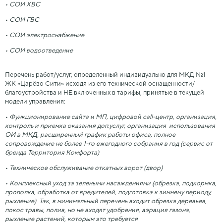
• СОИ ХВС
• СОИ ГВС
• СОИ электроснабжение
• СОИ водоотведение
Перечень работ/услуг, определенный индивидуально для МКД №1
ЖК «Царёво Сити» исходя из его технической оснащенности/
благоустройства и НЕ включенных в тарифы, принятые в текущей
модели управления:
• Функционирование сайта и МП, цифровой call-центр, организация,
контроль и приемка оказания доп.услуг, организация использования
ОИ в МКД, расширенный график работы офиса, полное
сопровождение не более 1-го ежегодного собрания в год (сервис от
бренда Территория Комфорта)
• Техническое обслуживание откатных ворот (двор)
• Комплексный уход за зелеными насаждениями (обрезка, подкормка,
прополка, обработка от вредителей, подготовка к зимнему периоду,
рыхление). Так, в минимальный перечень входит обрезка деревьев,
покос травы, полив, но не входят удобрения, аэрация газона,
рыхление растений, которым это требуется