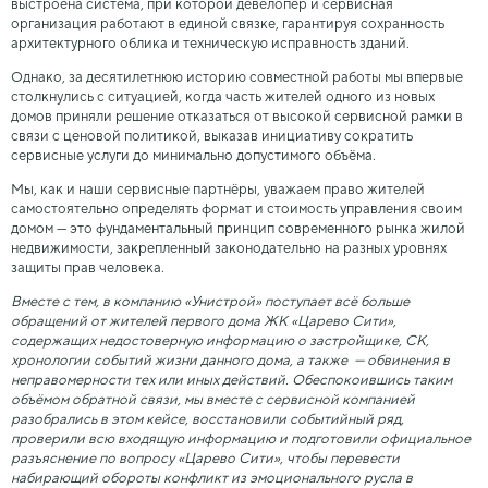
выстроена система, при которой девелопер и сервисная
организация работают в единой связке, гарантируя сохранность
архитектурного облика и техническую исправность зданий.
Однако, за десятилетнюю историю совместной работы мы впервые
столкнулись с ситуацией, когда часть жителей одного из новых
домов приняли решение отказаться от высокой сервисной рамки в
связи с ценовой политикой, выказав инициативу сократить
сервисные услуги до минимально допустимого объёма.
Мы, как и наши сервисные партнёры, уважаем право жителей
самостоятельно определять формат и стоимость управления своим
домом — это фундаментальный принцип современного рынка жилой
недвижимости, закрепленный законодательно на разных уровнях
защиты прав человека.
Вместе с тем, в компанию «Унистрой» поступает всё больше
обращений от жителей первого дома ЖК «Царево Сити»,
содержащих недостоверную информацию о застройщике, СК,
хронологии событий жизни данного дома, а также — обвинения в
неправомерности тех или иных действий. Обеспокоившись таким
объёмом обратной связи, мы вместе с сервисной компанией
разобрались в этом кейсе, восстановили событийный ряд,
проверили всю входящую информацию и подготовили официальное
разъяснение по вопросу «Царево Сити», чтобы перевести
набирающий обороты конфликт из эмоционального русла в