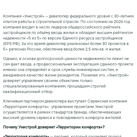
Компания «Унистрой» — девелопер федерального уровня с 30-летним
опытом работы в строительной отрасли. По состоянию на 2026 год
компания входит в число лидеров общероссийского рейтинга
застройщиков по объёму ввода жилья и обладает высшим рейтингом
надежности «5 из 5» по версии Единого ресурса застройщиков
(ЕРЗ.РФ). За это время девелопер реализовал более 30 проектов в
5+ регионах России, обеспечив ввод более 2,5 млн кв. м жилья.
Однако, в основе долгосрочной ценности недвижимости лежит не
сам факт ввода, а профессиональная эксплуатация сданного проекта:
именно она определяет и срок службы инженерных систем, и
ежедневное качество жизни резидентов. Понимая это, «Унистрой»
доверяет управление своими объектами только
специализированным компаниям, прошедшим строгий
квалификационный отбор.
Ключевым партнером девелопера выступает Сервисная компания
«Территория комфорта»: управление проектами Унистрой
осуществляется в рамках стандартов бренда, обеспечивающих
высокий уровень сервиса и повседневного комфорта жителей.
Почему Унистрой доверяет «Территории комфорта»?
«Территория комфорта»
— партнер, который разделяет подход