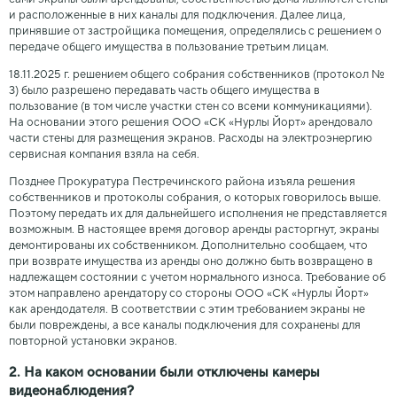
и расположенные в них каналы для подключения. Далее лица,
принявшие от застройщика помещения, определялись с решением о
передаче общего имущества в пользование третьим лицам.
18.11.2025 г. решением общего собрания собственников (протокол №
3) было разрешено передавать часть общего имущества в
пользование (в том числе участки стен со всеми коммуникациями).
На основании этого решения ООО «СК «Нурлы Йорт» арендовало
части стены для размещения экранов. Расходы на электроэнергию
сервисная компания взяла на себя.
Позднее Прокуратура Пестречинского района изъяла решения
собственников и протоколы собрания, о которых говорилось выше.
Поэтому передать их для дальнейшего исполнения не представляется
возможным. В настоящее время договор аренды расторгнут, экраны
демонтированы их собственником. Дополнительно сообщаем, что
при возврате имущества из аренды оно должно быть возвращено в
надлежащем состоянии с учетом нормального износа. Требование об
этом направлено арендатору со стороны ООО «СК «Нурлы Йорт»
как арендодателя. В соответствии с этим требованием экраны не
были повреждены, а все каналы подключения для сохранены для
повторной установки экранов.
2. На каком основании были отключены камеры
видеонаблюдения?