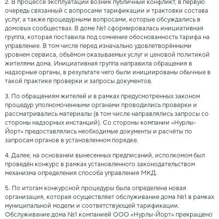
2. В процессе эксплуатации возник публичный конфликт, в первую
очередь связанный с вопросами тарификации и трактовки состава
услуг, а также процедурными вопросами, которые обсуждались в
домовых сообществах. В доме №1 сформировалась инициативная
группа, которая поставила под сомнение обоснованность тарифа на
управление. В том числе перед изначально удовлетворёнными
уровнем сервиса, объёмом оказываемых услуг и ценовой политикой
жителями дома. Инициативная группа направила обращения в
надзорные органы, в результате чего были инициированы обычные в
такой практике проверки и запросы документов.
3. По обращениям жителей и в рамках предусмотренных законом
процедур уполномоченными органами проводились проверки и
рассматривались материалы (в том числе направлялись запросы со
стороны надзорных инстанций). Со стороны компании «Нурлы-
Йорт» предоставлялись необходимые документы и расчёты по
запросам органов в установленном порядке.
4. Далее, на основании вынесенных предписаний, исполкомом был
проведён конкурс в рамках установленного законодательством
механизма определения способа управления МКД.
5. По итогам конкурсной процедуры была определена новая
организация, которая осуществляет обслуживание дома №1 в рамках
муниципальной модели и соответствующей тарификации.
Обслуживание дома №1 компанией ООО «Нурлы-Йорт» прекращено