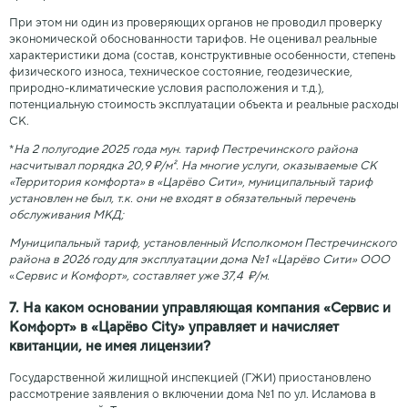
При этом ни один из проверяющих органов не проводил проверку
экономической обоснованности тарифов. Не оценивал реальные
характеристики дома (состав, конструктивные особенности, степень
физического износа, техническое состояние, геодезические,
природно-климатические условия расположения и т.д.),
потенциальную стоимость эксплуатации объекта и реальные расходы
СК.
*
На 2 полугодие 2025 года мун. тариф Пестречинского района
насчитывал порядка 20,9 ₽/м². На многие услуги, оказываемые СК
«Территория комфорта» в «Царёво Сити»
,
муниципальный тариф
установлен не был, т.к. они не входят в обязательный перечень
обслуживания МКД;
Муниципальный тариф, установленный Исполкомом Пестречинского
района в 2026 году для эксплуатации дома №1 «Царёво Сити» ООО
«
Сервис и Комфорт», составляет уже 37,4 ₽/м.
7. На каком основании управляющая компания «Сервис и
Комфорт» в «Царёво City» управляет и начисляет
квитанции, не имея лицензии?
Государственной жилищной инспекцией (ГЖИ) приостановлено
рассмотрение заявления о включении дома №1 по ул. Исламова в