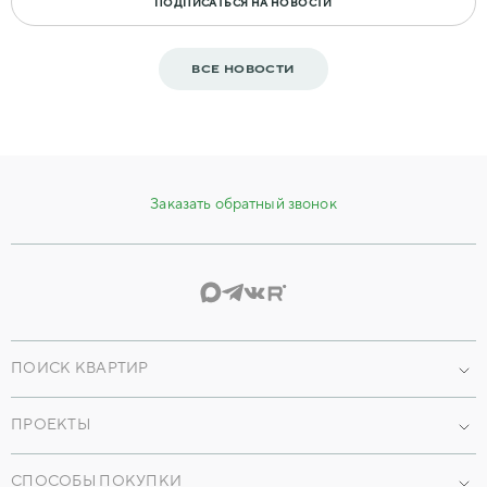
ПОДПИСАТЬСЯ НА НОВОСТИ
ВСЕ НОВОСТИ
Заказать обратный звонок
ПОИСК КВАРТИР
Проекты
ПРОЕКТЫ
По параметрам
Наши объекты
По преимуществам
СПОСОБЫ ПОКУПКИ