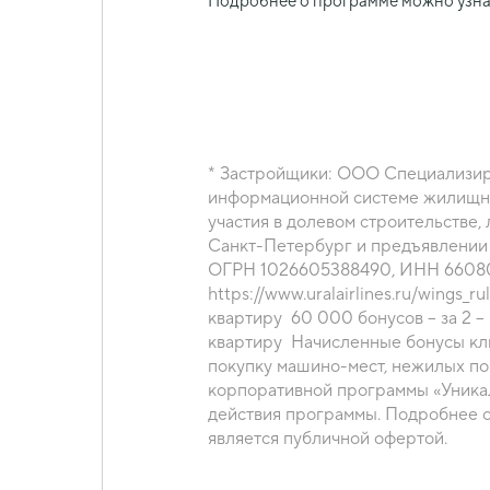
Подробнее о программе можно узнат
* Застройщики: ООО Специализи
информационной системе жилищног
участия в долевом строительстве, либо по договорам 
Санкт-Петербург и предъявлении
ОГРН 1026605388490, ИНН 6608003013, адр
https://www.uralairlines.ru/wings_rules) клиенту начисляются бонусы программы в следующем порядке: 40 000 бонусов – за
квартиру 60 000 бонусов – за 2 –
квартиру Начисленные бонусы кли
покупку машино-мест, нежилых п
корпоративной программы «Уникал
действия программы. Подробнее о
является публичной офертой.