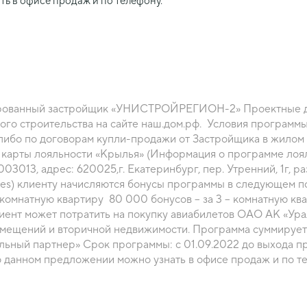
ь в офисе продаж и по телефону.
рованный застройщик «УНИСТРОЙРЕГИОН-2» Проектные д
о строительства на сайте наш.дом.рф. Условия программы
купли-продажи от Застройщика в жилом комплексе по Пискаревскому проспекту г.
 карты лояльности «Крылья» (Информация о программе лоя
ес: 620025,г. Екатеринбург, пер. Утренний, 1г, размещена на сайте
 1-комнатную
 комнатную квартиру 80 000 бонусов – за 3 – комнатную кв
ент может потратить на покупку авиабилетов ОАО АК «Ура
омещений и вторичной недвижимости. Программа суммирует
ьный партнер» Срок программы: с 01.09.2022 до выхода п
 данном предложении можно узнать в офисе продаж и по те