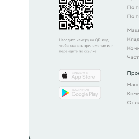
По 
По 
Маш
Кла
Наведите камеру на QR-код,
чтобы скачать приложение или
Ком
перейдите по ссылке
Част
Про
Наш
Ком
Онл