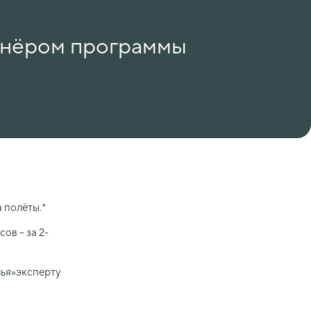
тнёром программы
 полёты.*
ов – за 2-
лья»эксперту