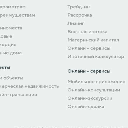
параметрам
Трейд-ин
преимуществам
Рассрочка
Лизинг
иноместа
Военная ипотека
довые
Материнский капитал
мерция
Онлайн - сервисы
ные дома
Ипотечный калькулятор
екты
Онлайн - сервисы
и объекты
Мобильное приложение
мерческая недвижимость
Онлайн-консультации
айн-трансляции
Онлайн-экскурсии
Онлайн-сделка