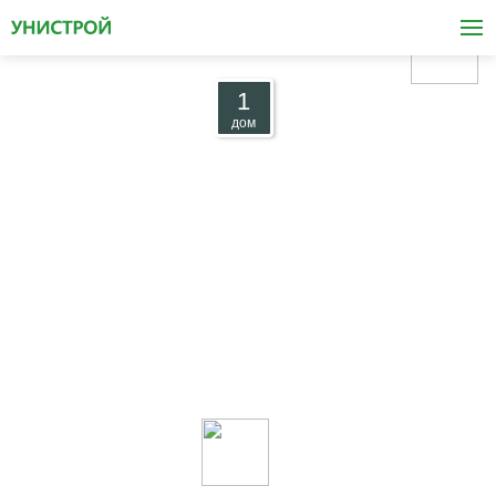
1
Стадиум
дом