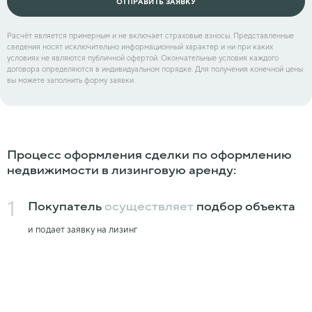
ОТПРАВИТЬ ЗАЯВКУ
Расчёт является примерным и не включает страховые взносы. Представленные
сведения носят исключительно информационный характер и ни при каких
условиях не являются публичной офертой. Окончательные условия каждого
договора определяются в индивидуальном порядке. Для получения конечной цены
вы можете заполнить форму заявки.
Процесс оформления сделки по оформлению
недвижимости в лизинговую аренду:
1
Покупатель
осуществляет
подбор объекта
и подает заявку на лизинг