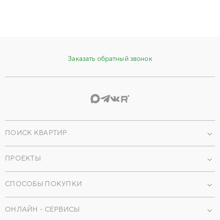
Заказать обратный звонок
ПОИСК КВАРТИР
Проекты
ПРОЕКТЫ
По параметрам
Наши объекты
По преимуществам
СПОСОБЫ ПОКУПКИ
Коммерческая недвижимость
Машиноместа
Ипотека
ОНЛАЙН - СЕРВИСЫ
Кладовые
Трейд-ин