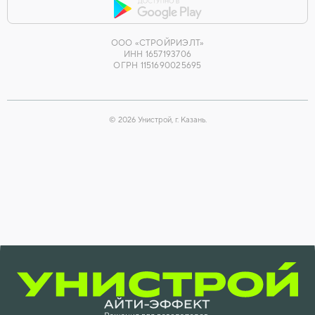
ООО «СТРОЙРИЭЛТ»
ИНН 1657193706
ОГРН 1151690025695
©
2026
Унистрой, г. Казань.