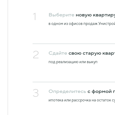
1
Выберите
новую квартир
в одном из офисов продаж Унистро
2
Сдайте
свою старую квар
под реализацию или выкуп
3
Определитесь
с формой 
ипотека или рассрочка на остаток 