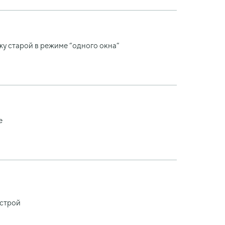
жу старой в режиме “одного окна”
е
истрой