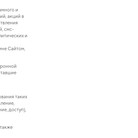
амного и
ий, акций в
ствления
, смс-
литических и
мне Сайтом,
ктронной
ставшие
ования таких
пление,
ие, доступ),
 также