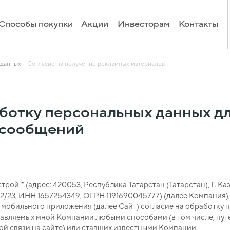
Способы покупки
Акции
Инвесторам
Контакты
 данных
Согласие на получение рекламных материалов
аботку персональных данных д
 сообщений
строй""
(адрес:
420053, Республика Татарстан (Татарстан), Г. Каз
2/23
, ИНН
1657254349
, ОГРН
1191690045777
) (далее Компания),
 мобильного приложения (далее Сайт) согласие на обработку 
тавляемых мной Компании любыми способами (в том числе, пут
й связи на сайте) или ставших известными Компании.