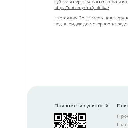
субъекта персональных данных и во
https://unistroyrf.ru
/politika/
.
Настоящим Согласием я подтвержда
подтверждаю достоверность предо
Приложение унистрой
Поис
Про
По 