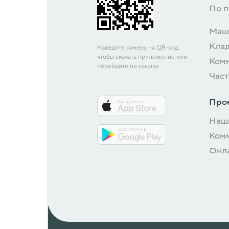
По 
Маш
Кла
Наведите камеру на QR-код,
чтобы скачать приложение или
Ком
перейдите по ссылке
Част
Про
Наш
Ком
Онл