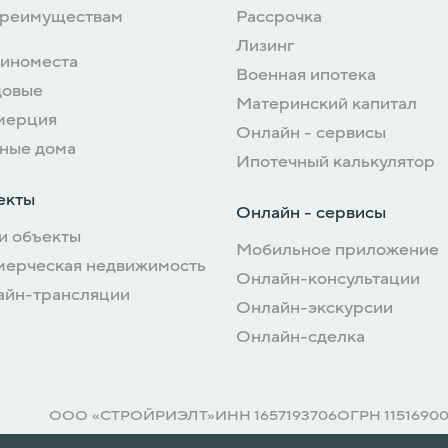
преимуществам
Рассрочка
Лизинг
иноместа
Военная ипотека
довые
Материнский капитал
мерция
Онлайн - сервисы
ные дома
Ипотечный калькулятор
екты
Онлайн - сервисы
и объекты
Мобильное приложение
мерческая недвижимость
Онлайн-консультации
айн-трансляции
Онлайн-экскурсии
Онлайн-сделка
ООО «СТРОЙРИЭЛТ»
ИНН 1657193706
ОГРН 1151690