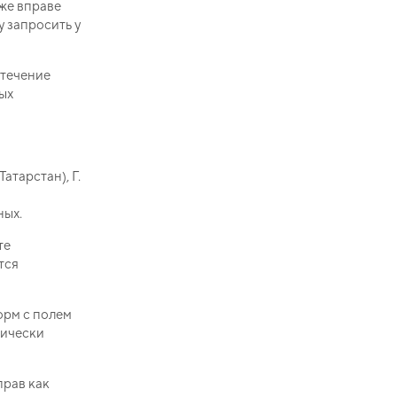
кже вправе
у запросить у
 течение
ых
атарстан), Г.
ных.
те
тся
орм с полем
тически
прав как