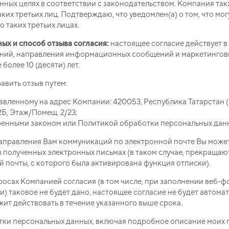
анных целях в соответствии с законодательством. Компания та
ких третьих лиц. Подтверждаю, что уведомлен(а) о том, что мог
таких третьих лицах.
ых и способ отзыва согласия:
настоящее согласие действует в
аний, направления информационных сообщений и маркетингов
более 10 (десяти) лет.
авить отзыв путем:
равленному на адрес Компании:
420053, Республика Татарстан (Т
62Б, Этаж/Помещ. 2/23
;
енными законом или Политикой обработки персональных дан
аправления Вам коммуникаций по электронной почте Вы може
в полученных электронных письмах (в таком случае, прекращаю
 почты, с которого была активирована функция отписки).
росах Компанией согласия (в том числе, при заполнении веб-ф
и) таковое не будет дано, настоящее согласие не будет автома
ит действовать в течение указанного выше срока.
тки персональных данных, включая подробное описание моих 