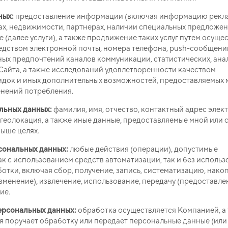
ных:
предоставление информации (включая информацию рекл
гах, недвижимости, партнерах, наличии специальных предложен
 (далее услуги), а также продвижение таких услуг путем осуще
редством электронной почты, номера телефона, push-сообщений
ых предпочтений каналов коммуникации, статистических, ана
Сайта, а также исследований удовлетворенности качеством
кидок и иных дополнительных возможностей, предоставляемых 
енений потребления.
льных данных:
фамилия, имя, отчество, контактный адрес эле
 геолокация, а также иные данные, предоставляемые мной или 
ыше целях.
сональных данных:
любые действия (операции), допустимые
к с использованием средств автоматизации, так и без использ
отки, включая сбор, получение, запись, систематизацию, нако
зменение), извлечение, использование, передачу (предоставлен
ие.
ерсональных данных:
обработка осуществляется Компанией, а
я поручает обработку или передает персональные данные (или