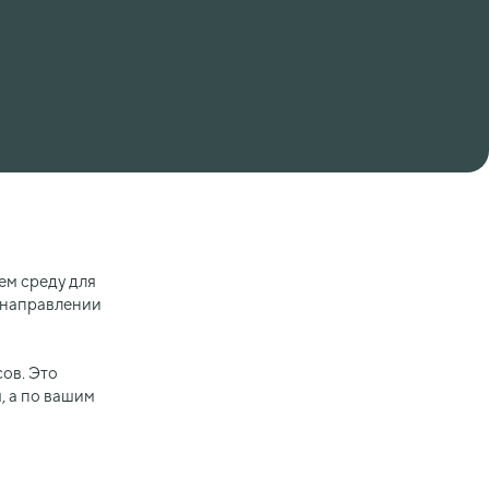
ем среду для
м направлении
ов. Это
, а по вашим