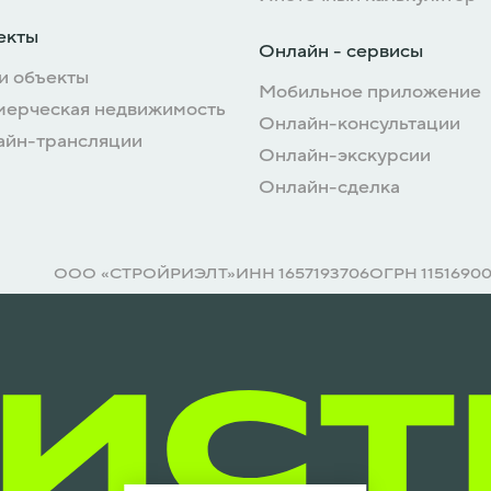
екты
Онлайн - сервисы
и объекты
Мобильное приложение
мерческая недвижимость
Онлайн-консультации
айн-трансляции
Онлайн-экскурсии
Онлайн-сделка
ООО «СТРОЙРИЭЛТ»
ИНН 1657193706
ОГРН 1151690