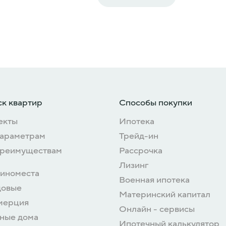
к квартир
Способы покупки
екты
Ипотека
параметрам
Трейд-ин
преимуществам
Рассрочка
Лизинг
иноместа
Военная ипотека
довые
Материнский капитал
мерция
Онлайн - сервисы
ные дома
Ипотечный калькулятор