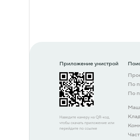
Приложение унистрой
Поис
Про
По 
По 
Маш
Кла
Наведите камеру на QR-код,
чтобы скачать приложение или
Ком
перейдите по ссылке
Част