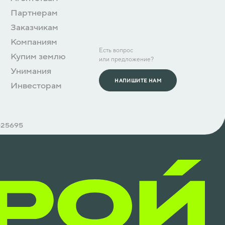
Партнерам
Заказчикам
Компаниям
Есть вопрос
Купим землю
или предложение?
Унимания
НАПИШИТЕ НАМ
Инвесторам
025695