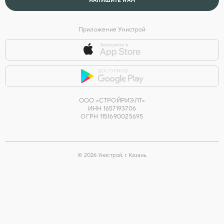
НАПИШИТЕ НАМ
Приложение Унистрой
ООО «СТРОЙРИЭЛТ»
ИНН 1657193706
ОГРН 1151690025695
©
2026
Унистрой, г. Казань.