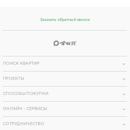
Заказать обратный звонок
ПОИСК КВАРТИР
Проекты
ПРОЕКТЫ
По параметрам
Наши объекты
По преимуществам
СПОСОБЫ ПОКУПКИ
Коммерческая недвижимость
Машиноместа
Ипотека
ОНЛАЙН - СЕРВИСЫ
Кладовые
Трейд-ин
Мобильное приложение
Коммерция
Рассрочка
СОТРУДНИЧЕСТВО
Онлайн-консультации