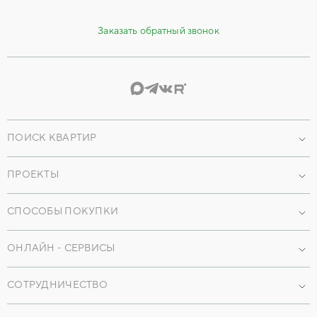
Заказать обратный звонок
ПОИСК КВАРТИР
Проекты
ПРОЕКТЫ
По параметрам
Наши объекты
По преимуществам
СПОСОБЫ ПОКУПКИ
Коммерческая недвижимость
Машиноместа
Ипотека
ОНЛАЙН - СЕРВИСЫ
Кладовые
Трейд-ин
Мобильное приложение
Коммерция
Рассрочка
СОТРУДНИЧЕСТВО
Онлайн-консультации
Частные дома
Лизинг
Агентствам