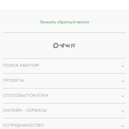
Заказать обратный звонок
ПОИСК КВАРТИР
Проекты
ПРОЕКТЫ
По параметрам
Наши объекты
По преимуществам
СПОСОБЫ ПОКУПКИ
Коммерческая недвижимость
Машиноместа
Ипотека
ОНЛАЙН - СЕРВИСЫ
Кладовые
Трейд-ин
Мобильное приложение
Коммерция
Рассрочка
СОТРУДНИЧЕСТВО