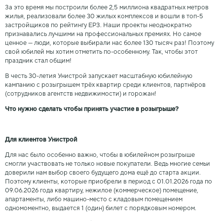
За это время мы построили более 2,5 миллиона квадратных метров
жилья, реализовали более 30 жилых комплексов и вошли в топ-5
застройщиков по рейтингу ЕРЗ. Наши проекты неоднократно
признавались лучшими на профессиональных премиях. Но самое
ценное — люди, которые выбирали нас более 130 тысяч раз! Поэтому
свой юбилей мы хотим отметить по-особенному. Так, чтобы этот
праздник стал общим!
В честь 30-летия Унистрой запускает масштабную юбилейную
кампанию с розыгрышем трёх квартир среди клиентов, партнёров
(сотрудников агентств недвижимости) и горожан!
Что нужно сделать чтобы принять участие в розыгрыше?
Для клиентов Унистрой
Для нас было особенно важно, чтобы в юбилейном розыгрыше
смогли участвовать не только новые покупатели. Ведь многие семьи
доверили нам выбор своего будущего дома ещё до старта акции.
Поэтому клиенты, которые приобрели в период с 01.01.2026 года по
09.06.2026 года квартиру, нежилое (коммерческое) помещение,
апартаменты, либо машино-место с кладовым помещением
одномоментно, выдается 1 (один) билет с порядковым номером.