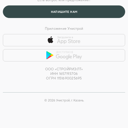
Есть вопрос или предложение?
Головной офис
Небосклоны
НАПИШИТЕ НАМ
Екатеринбург, ул. Походная, ​Уктус, Чкаловский район
Приложение Унистрой
Камера
Уникум на Амирхана
Казань, ул. Амирхана, Ново-Савиновский район
ООО «СТРОЙРИЭЛТ»
ИНН 1657193706
ОГРН 1151690025695
©
2026
Унистрой, г. Казань.