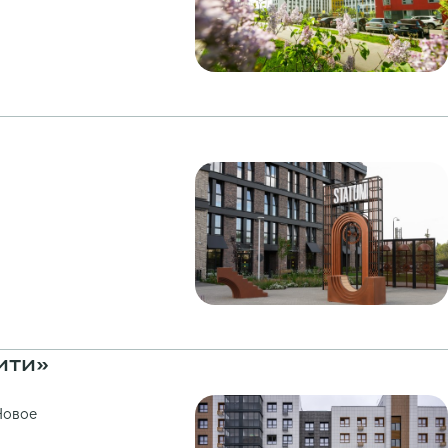
ити»
Новое