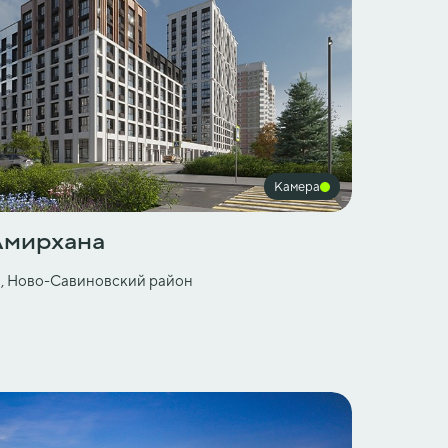
Камера
Амирхана
на, Ново-Савиновский район