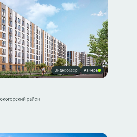
Видеообзор
Камера
ысокогорский район