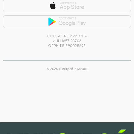
ООО «СТРОЙРИЭЛТ»
ИНН 1657193706
ОГРН 1151690025695
©
2026
Унистрой, г. Казань.