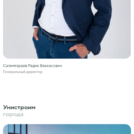
Салимгараев Радик Ваккасович
Генеральный директор
Унистроим
города