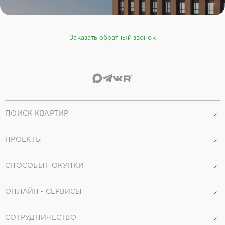
Заказать обратный звонок
ПОИСК КВАРТИР
Проекты
ПРОЕКТЫ
По параметрам
Наши объекты
По преимуществам
СПОСОБЫ ПОКУПКИ
Коммерческая недвижимость
Машиноместа
Ипотека
ОНЛАЙН - СЕРВИСЫ
Кладовые
Трейд-ин
Мобильное приложение
Коммерция
Рассрочка
СОТРУДНИЧЕСТВО