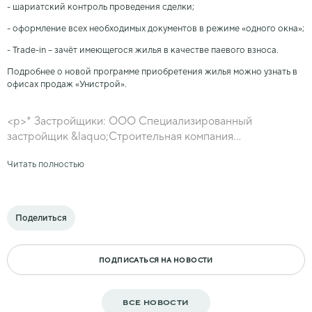
- шариатский контроль проведения сделки;
- оформление всех необходимых документов в режиме «одного окна»;
- Trade-in – зачёт имеющегося жилья в качестве паевого взноса.
Подробнее о новой программе приобретения жилья можно узнать в
офисах продаж «Унистрой».
<p>* Застройщики: ООО Специализированный
застройщик &laquo;Строительная компания
&laquo;УнистройДом&raquo;, ООО Специализированный
Читать полностью
застройщик &laquo;СтройУслуги&raquo;. Проектные
декларации размещены в ЕИСЖС на сайте
https:наш.дом.рф. Копии проектных деклараций
возможно получить в офисах продаж по адресам: г.
Поделиться
Казань ул. А. Аббасова, 11 (ЖК &laquo;Весна&raquo;), г.
Казань, ул. Октябрьский городок, 1/24 (ЖК &laquo;Art
city&raquo; &ndash; &laquo;Город искусств&raquo;, г.
ПОДПИСАТЬСЯ НА НОВОСТИ
Казань, ул. Гаврилова,1, г. Казань, ул. Гвардейская,16в,
Пестречинский р-н, с. Новое Шигалеево, ул. Г. Тукая, д.
28а (ЖК &laquo;Усадьба Царево&raquo;).</p> <p>**
ВСЕ НОВОСТИ