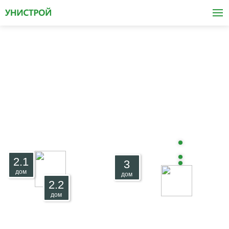
Жилой комплекс "Царёво Сити"
2.1
3
дом
дом
2.2
дом