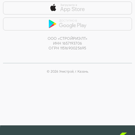
ООО «СТРОЙРИЭЛТ»
ИНН 1657193706
ОГРН 1151690025695
©
2026
Унистрой, г. Казань.