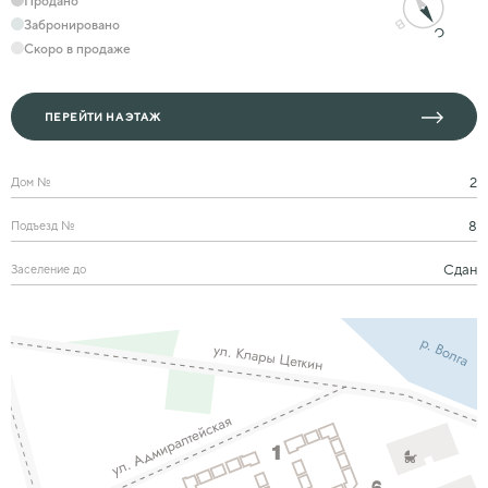
Продано
Забронировано
Скоро в продаже
ПЕРЕЙТИ НА ЭТАЖ
2
Дом №
8
Подъезд №
Cдан
Заселение до