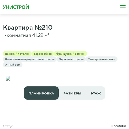
Квартира
№
210
1-комнатная
41.22
м²
Высокий потолок
Гардеробная
Французский балкон
Качественная предчистовая отделка
Черновая отделка
Электронные замки
Умный дом
ПЛАНИРОВКА
РАЗМЕРЫ
ЭТАЖ
Продана
Статус