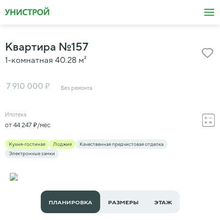
Квартира
№
157
1-комнатная
40.28
м²
₽
7 910 000
Без ремонта
Ипотека
₽
от
44 247
/мес
Кухня-гостиная
Лоджия
Качественная предчистовая отделка
Электронные замки
ПЛАНИРОВКА
РАЗМЕРЫ
ЭТАЖ