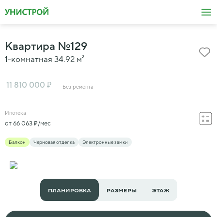
Квартира
№
129
1-комнатная
34.92
м²
₽
11 810 000
Без ремонта
Ипотека
₽
от
66 063
/мес
Балкон
Черновая отделка
Электронные замки
ПЛАНИРОВКА
РАЗМЕРЫ
ЭТАЖ