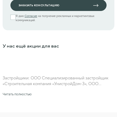
ЗАКАЗАТЬ КОНСУЛЬТАЦИЮ
Я даю
Согласие
на получение рекламных и маркетинговых
коммуникаций.
У нас ещё акции для вас
Застройщики: ООО Специализированный застройщик
«Строительная компания «УнистройДом-3», ООО
Специализированный застройщик «Строительная
Читать полностью
компания «УнистройДом-4», ООО Специализированный
застройщик «СтройУслуги – 3» , ООО
Специализированный застройщик «Строительная
компания «УнистройДом-2», ООО Специализированный