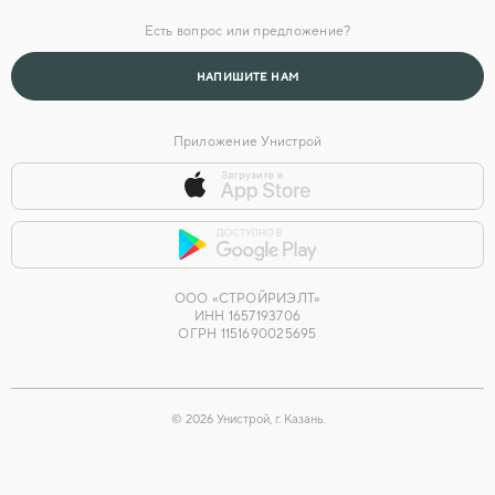
Офисы продаж
Есть вопрос или предложение?
Головной офис
НАПИШИТЕ НАМ
Приложение Унистрой
ООО «СТРОЙРИЭЛТ»
ИНН 1657193706
ОГРН 1151690025695
©
2026
Унистрой, г. Казань.