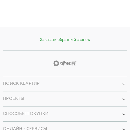
Заказать обратный звонок
ПОИСК КВАРТИР
Проекты
ПРОЕКТЫ
По параметрам
Наши объекты
СПОСОБЫ ПОКУПКИ
Машиноместа
Коммерческая недвижимость
Кладовые
Ипотека
ОНЛАЙН - СЕРВИСЫ