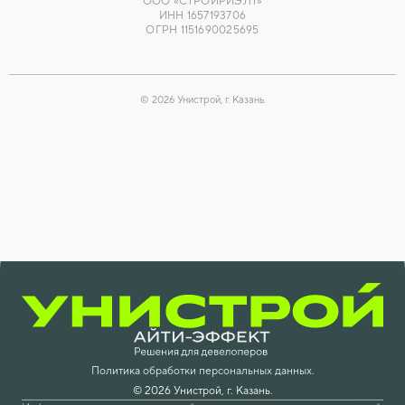
ООО «СТРОЙРИЭЛТ»
ИНН 1657193706
ОГРН 1151690025695
©
2026
Унистрой, г. Казань.
Политика обработки персональных данных.
©
2026
Унистрой, г. Казань.