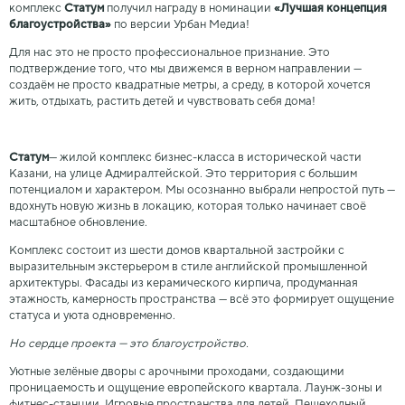
комплекс
Статум
получил награду в номинации
«Лучшая концепция
благоустройства»
по версии Урбан Медиа!
Для нас это не просто профессиональное признание. Это
подтверждение того, что мы движемся в верном направлении —
создаём не просто квадратные метры, а среду, в которой хочется
жить, отдыхать, растить детей и чувствовать себя дома!
Статум
— жилой комплекс бизнес-класса в исторической части
Казани, на улице Адмиралтейской. Это территория с большим
потенциалом и характером. Мы осознанно выбрали непростой путь —
вдохнуть новую жизнь в локацию, которая только начинает своё
масштабное обновление.
Комплекс состоит из шести домов квартальной застройки с
выразительным экстерьером в стиле английской промышленной
архитектуры. Фасады из керамического кирпича, продуманная
этажность, камерность пространства — всё это формирует ощущение
статуса и уюта одновременно.
Но сердце проекта — это благоустройство.
Уютные зелёные дворы с арочными проходами, создающими
проницаемость и ощущение европейского квартала. Лаунж-зоны и
фитнес-станции. Игровые пространства для детей. Пешеходный