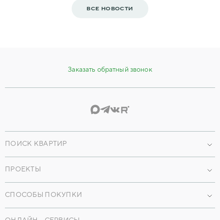
ВСЕ НОВОСТИ
Заказать обратный звонок
ПОИСК КВАРТИР
Проекты
ПРОЕКТЫ
По параметрам
Наши объекты
По преимуществам
СПОСОБЫ ПОКУПКИ
Коммерческая недвижимость
Машиноместа
Ипотека