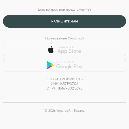
Офисы продаж
Есть вопрос или предложение?
Головной офис
НАПИШИТЕ НАМ
Приложение Унистрой
ООО «СТРОЙРИЭЛТ»
ИНН 1657193706
ОГРН 1151690025695
©
2026
Унистрой, г. Казань.