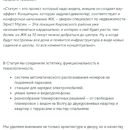
«Статум — это проект, который надо видеть, внешне он создает вау-
эффект. Концепции, которую задумал девелопер, соответствует и
комфортное наполнение ЖК
, — уверен специалист по недвижимости
Эрнст Мусин. —
Эта локация Кировского района уже
начинаетменяться кардинально, и интерес к ней будет расти, тем
более, из ЖК за 10 минут можно добраться до центра. Ну, а когда
будут построены все дома и появится инфраструктура в виде новых
садиков и школы, то все изменится концептуально».
В Статум мы соединили эстетику, функциональность и
технологичность.
система автоматического распознавания номеров на
подземной парковке;
станции для зарядки электромобилей;
умные замки и видеодомофоны;
разнообразие планировочных решений — от свободных
планировок с видом на Волгу до двухуровневых квартир и
квартир с террасами и мастер-спальнями.
Мы уделяем внимание не только архитектуре и двору, но и качеству