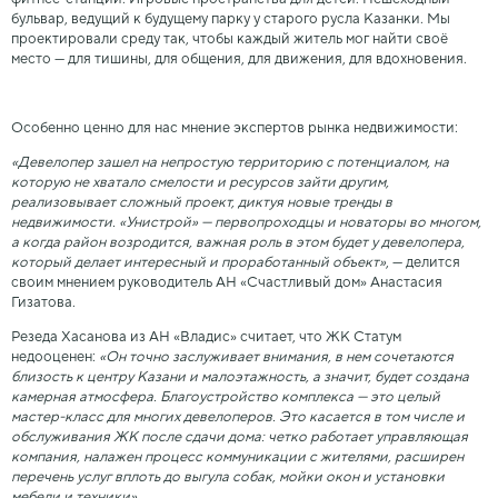
бульвар, ведущий к будущему парку у старого русла Казанки. Мы
проектировали среду так, чтобы каждый житель мог найти своё
место — для тишины, для общения, для движения, для вдохновения.
Особенно ценно для нас мнение экспертов рынка недвижимости:
«Девелопер зашел на непростую территорию с потенциалом, на
которую не хватало смелости и ресурсов зайти другим,
реализовывает сложный проект, диктуя новые тренды в
недвижимости. «Унистрой» — первопроходцы и новаторы во многом,
а когда район возродится, важная роль в этом будет у девелопера,
который делает интересный и проработанный объект»
, — делится
своим мнением руководитель АН «Счастливый дом» Анастасия
Гизатова.
Резеда Хасанова из АН «Владис» считает, что ЖК Статум
недооценен:
«Он точно заслуживает внимания, в нем сочетаются
близость к центру Казани и малоэтажность, а значит, будет создана
камерная атмосфера. Благоустройство комплекса — это целый
мастер-класс для многих девелоперов. Это касается в том числе и
обслуживания ЖК после сдачи дома: четко работает управляющая
компания, налажен процесс коммуникации с жителями, расширен
перечень услуг вплоть до выгула собак, мойки окон и установки
мебели и техники».