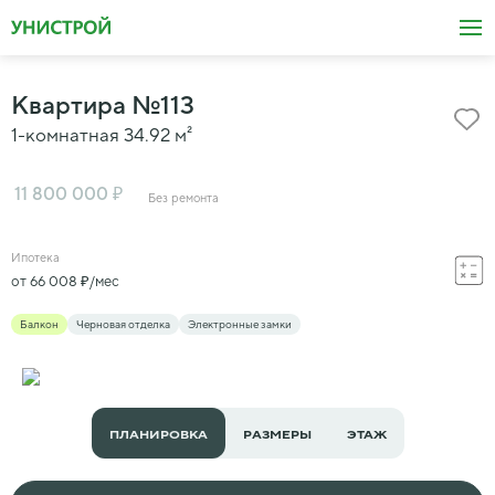
Квартира
№
113
1-комнатная
34.92
м²
₽
11 800 000
Без ремонта
Ипотека
₽
от
66 008
/мес
Балкон
Черновая отделка
Электронные замки
ПЛАНИРОВКА
РАЗМЕРЫ
ЭТАЖ