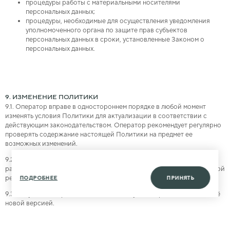
процедуры работы с материальными носителями
персональных данных;
процедуры, необходимые для осуществления уведомления
уполномоченного органа по защите прав субъектов
персональных данных в сроки, установленные Законом о
персональных данных.
9. ИЗМЕНЕНИЕ ПОЛИТИКИ
9.1. Оператор вправе в одностороннем порядке в любой момент
изменять условия Политики для актуализации в соответствии с
действующим законодательством. Оператор рекомендует регулярно
проверять содержание настоящей Политики на предмет ее
возможных изменений.
9.2. Новая редакция Политики вступает в силу с момента ее
размещения на Сайте Оператора, если иное не предусмотрено новой
редакцией Политики.
ПОДРОБНЕЕ
ПРИНЯТЬ
9.3. Актуальная версия Политики действует бессрочно до замены её
новой версией.