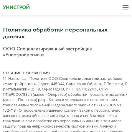
Политика обработки персональных
данных
ООО Специализированный застройщик
«Унистройрегион»
1. ОБЩИЕ ПОЛОЖЕНИЯ
1.1. Настоящая Политика
ООО Специализированный застройщик
«Унистройрегион»
(адрес:
445044, Самарская Область, Г. Тольятти, Б-
р Итальянский, Д. 18, Офис Н2,Н3
, ИНН
1657102240
, ОГРН
1111690007835
) (далее – Оператор) обработки персональных данных
(далее – Политика) разработана и утверждена в соответствии с
требованиями положений Федерального закона от 27.07.2006 №
152-ФЗ «О персональных данных» (далее – Закон о персональных
данных) в целях обеспечения защиты прав и свобод человека и
гражданина при обработке его персональных данных, в том числе
защиты прав на неприкосновенность частной жизни, личную и
семейную тайну, защиту своей чести и доброго имени и определяет