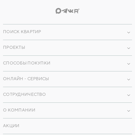
ПОИСК КВАРТИР
Проекты
ПРОЕКТЫ
По параметрам
Наши объекты
По преимуществам
СПОСОБЫ ПОКУПКИ
Коммерческая недвижимость
Машиноместа
Ипотека
ОНЛАЙН - СЕРВИСЫ
Кладовые
Трейд-ин
Мобильное приложение
Коммерция
Рассрочка
СОТРУДНИЧЕСТВО
Онлайн-консультации
Частные дома
Лизинг
Агентствам
Онлайн-экскурсии
О КОМПАНИИ
Военная ипотека
Партнерам
Онлайн-сделка
Материнский капитал
О нас
Заказчикам
АКЦИИ
Онлайн - сервисы
История
Компаниям