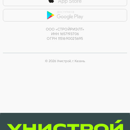
ООО «СТРОЙРИЭЛТ»
ИНН 1657193706
ОГРН 1151690025695
©
2026
Унистрой, г. Казань.